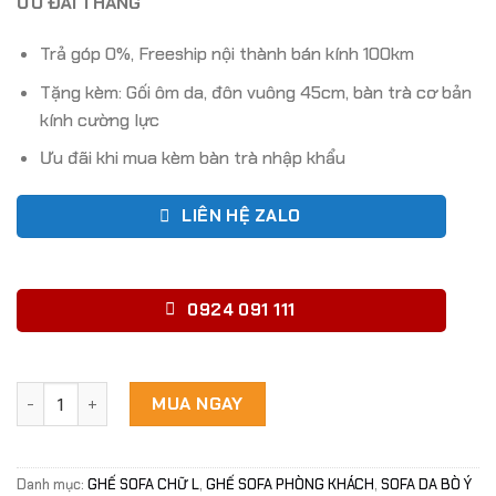
ƯU ĐÃI THÁNG
Trả góp 0%, Freeship nội thành bán kính 100km
Tặng kèm: Gối ôm da, đôn vuông 45cm, bàn trà cơ bản
kính cường lực
Ưu đãi khi mua kèm bàn trà nhập khẩu
LIÊN HỆ ZALO
0924 091 111
Sofa Da Bò Màu Xám Loang Góc L - mã SF08 số lượng
MUA NGAY
Danh mục:
GHẾ SOFA CHỮ L
,
GHẾ SOFA PHÒNG KHÁCH
,
SOFA DA BÒ Ý