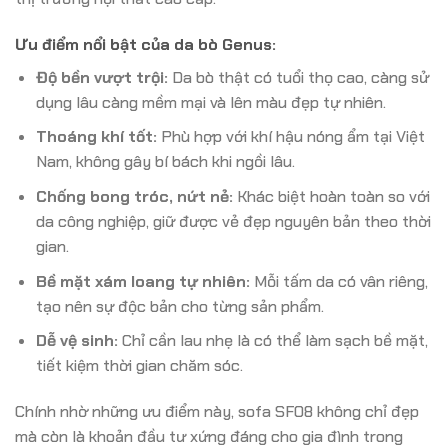
Ưu điểm nổi bật của da bò Genus:
Độ bền vượt trội:
Da bò thật có tuổi thọ cao, càng sử
dụng lâu càng mềm mại và lên màu đẹp tự nhiên.
Thoáng khí tốt:
Phù hợp với khí hậu nóng ẩm tại Việt
Nam, không gây bí bách khi ngồi lâu.
Chống bong tróc, nứt nẻ:
Khác biệt hoàn toàn so với
da công nghiệp, giữ được vẻ đẹp nguyên bản theo thời
gian.
Bề mặt xám loang tự nhiên:
Mỗi tấm da có vân riêng,
tạo nên sự độc bản cho từng sản phẩm.
Dễ vệ sinh:
Chỉ cần lau nhẹ là có thể làm sạch bề mặt,
tiết kiệm thời gian chăm sóc.
Chính nhờ những ưu điểm này, sofa SF08 không chỉ đẹp
mà còn là khoản đầu tư xứng đáng cho gia đình trong