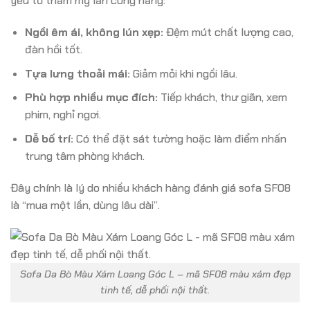
yếu tố thẩm mỹ lẫn công năng:
Ngồi êm ái, không lún xẹp:
Đệm mút chất lượng cao,
đàn hồi tốt.
Tựa lưng thoải mái:
Giảm mỏi khi ngồi lâu.
Phù hợp nhiều mục đích:
Tiếp khách, thư giãn, xem
phim, nghỉ ngơi.
Dễ bố trí:
Có thể đặt sát tường hoặc làm điểm nhấn
trung tâm phòng khách.
Đây chính là lý do nhiều khách hàng đánh giá sofa SF08
là “mua một lần, dùng lâu dài”.
Sofa Da Bò Màu Xám Loang Góc L – mã SF08 màu xám đẹp
tinh tế, dễ phối nội thất.