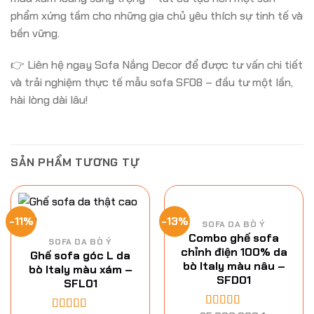
phẩm xứng tầm cho những gia chủ yêu thích sự tinh tế và
bền vững.
👉 Liên hệ ngay Sofa Nắng Decor để được tư vấn chi tiết
và trải nghiệm thực tế mẫu sofa SF08 – đầu tư một lần,
hài lòng dài lâu!
SẢN PHẨM TƯƠNG TỰ
-11%
-13%
SOFA DA BÒ Ý
Combo ghế sofa
SOFA DA BÒ Ý
chỉnh điện 100% da
Ghế sofa góc L da
bò Italy màu nâu –
bò Italy màu xám –
SFD01
SFL01