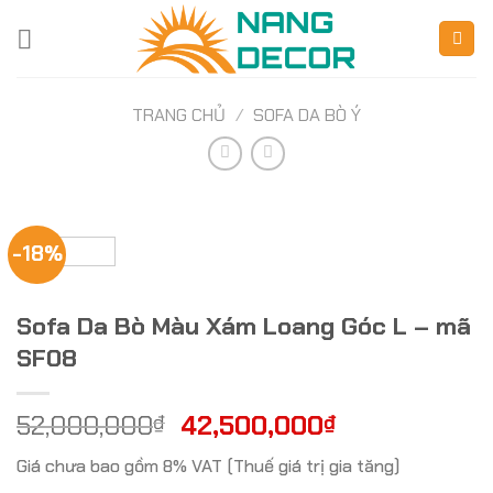
Skip
to
content
TRANG CHỦ
/
SOFA DA BÒ Ý
-18%
Sofa Da Bò Màu Xám Loang Góc L – mã
SF08
52,000,000
42,500,000
₫
₫
Giá chưa bao gồm 8% VAT (Thuế giá trị gia tăng)