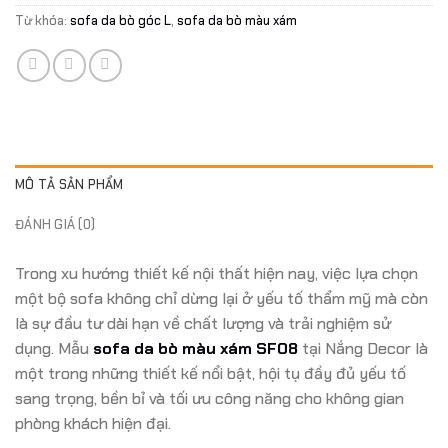
Từ khóa:
sofa da bò góc L
,
sofa da bò màu xám
MÔ TẢ SẢN PHẨM
ĐÁNH GIÁ (0)
Trong xu hướng thiết kế nội thất hiện nay, việc lựa chọn
một bộ sofa không chỉ dừng lại ở yếu tố thẩm mỹ mà còn
là sự đầu tư dài hạn về chất lượng và trải nghiệm sử
dụng. Mẫu
sofa da bò màu xám SF08
tại Nắng Decor là
một trong những thiết kế nổi bật, hội tụ đầy đủ yếu tố
sang trọng, bền bỉ và tối ưu công năng cho không gian
phòng khách hiện đại.