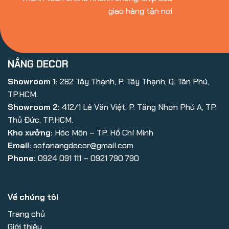
giao hàng tận nơi
NẮNG DECOR
Showroom 1:
282 Tây Thạnh, P. Tây Thạnh, Q. Tân Phú,
TP.HCM.
Showroom 2:
412/1 Lê Văn Việt, P. Tăng Nhơn Phú A, TP.
Thủ Đức, TP.HCM.
Kho xưởng:
Hóc Môn – TP. Hồ Chí Minh
Email:
sofanangdecor@gmail.com
Phone:
0924 091 111 – 0921 790 790
Về chúng tôi
Trang chủ
Giới thiệu