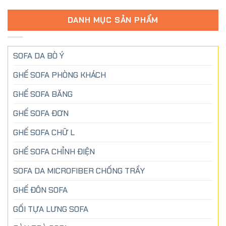
DANH MỤC SẢN PHẨM
SOFA DA BÒ Ý
GHẾ SOFA PHÒNG KHÁCH
GHẾ SOFA BĂNG
GHẾ SOFA ĐƠN
GHẾ SOFA CHỮ L
GHẾ SOFA CHỈNH ĐIỆN
SOFA DA MICROFIBER CHỐNG TRẦY
GHẾ ĐÔN SOFA
GỐI TỰA LƯNG SOFA