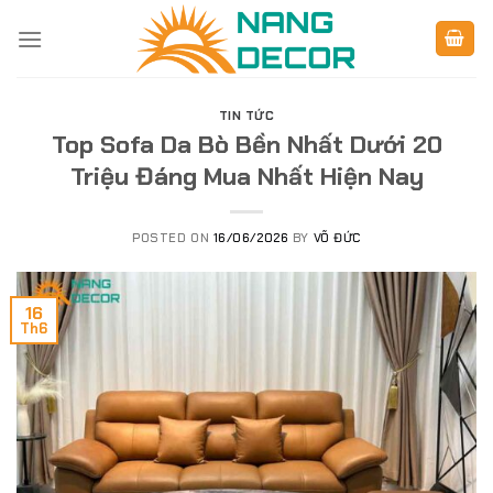
Skip
to
content
TIN TỨC
Top Sofa Da Bò Bền Nhất Dưới 20
Triệu Đáng Mua Nhất Hiện Nay
POSTED ON
16/06/2026
BY
VÕ ĐỨC
16
Th6