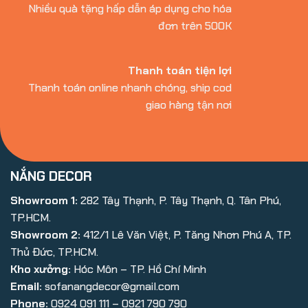
Nhiều quà tặng hấp dẫn áp dụng cho hóa
đơn trên 500K
Thanh toán tiện lợi
Thanh toán online nhanh chóng, ship cod
giao hàng tận nơi
NẮNG DECOR
Showroom 1:
282 Tây Thạnh, P. Tây Thạnh, Q. Tân Phú,
TP.HCM.
Showroom 2:
412/1 Lê Văn Việt, P. Tăng Nhơn Phú A, TP.
Thủ Đức, TP.HCM.
Kho xưởng:
Hóc Môn – TP. Hồ Chí Minh
Email:
sofanangdecor@gmail.com
Phone:
0924 091 111 – 0921 790 790