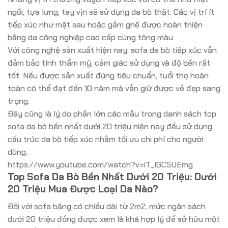
ngồi, tựa lưng, tay vịn sẽ sử dụng da bò thật. Các vị trí ít
tiếp xúc như mặt sau hoặc gầm ghế được hoàn thiện
bằng da công nghiệp cao cấp cùng tông màu.
Với công nghệ sản xuất hiện nay, sofa da bò tiếp xúc vẫn
đảm bảo tính thẩm mỹ, cảm giác sử dụng và độ bền rất
tốt. Nếu được sản xuất đúng tiêu chuẩn, tuổi thọ hoàn
toàn có thể đạt đến 10 năm mà vẫn giữ được vẻ đẹp sang
trọng.
Đây cũng là lý do phần lớn các mẫu trong danh sách top
sofa da bò bền nhất dưới 20 triệu hiện nay đều sử dụng
cấu trúc da bò tiếp xúc nhằm tối ưu chi phí cho người
dùng.
https://www.youtube.com/watch?v=iT_IGC5UEmg
Top Sofa Da Bò Bền Nhất Dưới 20 Triệu: Dưới
20 Triệu Mua Được Loại Da Nào?
Đối với sofa băng có chiều dài từ 2m2, mức ngân sách
dưới 20 triệu đồng được xem là khá hợp lý để sở hữu một