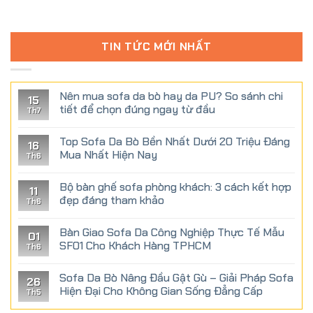
TIN TỨC MỚI NHẤT
Nên mua sofa da bò hay da PU? So sánh chi
15
tiết để chọn đúng ngay từ đầu
Th7
Top Sofa Da Bò Bền Nhất Dưới 20 Triệu Đáng
16
Mua Nhất Hiện Nay
Th6
Bộ bàn ghế sofa phòng khách: 3 cách kết hợp
11
đẹp đáng tham khảo
Th6
Bàn Giao Sofa Da Công Nghiệp Thực Tế Mẫu
01
SF01 Cho Khách Hàng TPHCM
Th6
Sofa Da Bò Nâng Đầu Gật Gù – Giải Pháp Sofa
26
Hiện Đại Cho Không Gian Sống Đẳng Cấp
Th5