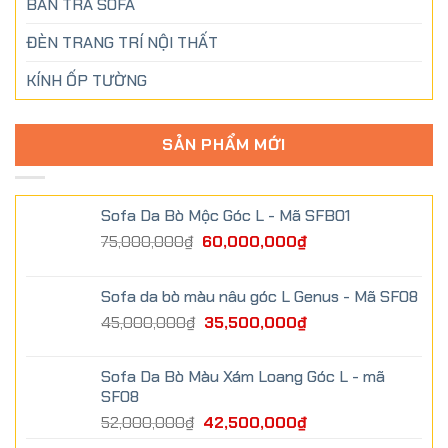
BÀN TRÀ SOFA
ĐÈN TRANG TRÍ NỘI THẤT
KÍNH ỐP TƯỜNG
SẢN PHẨM MỚI
Sofa Da Bò Mộc Góc L - Mã SFB01
75,000,000
₫
60,000,000
₫
Sofa da bò màu nâu góc L Genus - Mã SF08
45,000,000
₫
35,500,000
₫
Sofa Da Bò Màu Xám Loang Góc L - mã
SF08
52,000,000
₫
42,500,000
₫