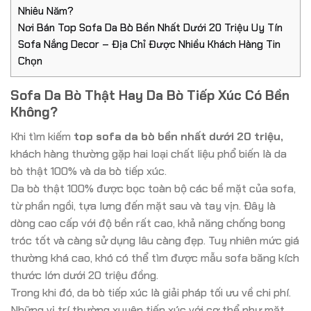
Nhiêu Năm?
Nơi Bán Top Sofa Da Bò Bền Nhất Dưới 20 Triệu Uy Tín
Sofa Nắng Decor – Địa Chỉ Được Nhiều Khách Hàng Tin
Chọn
Sofa Da Bò Thật Hay Da Bò Tiếp Xúc Có Bền
Không?
Khi tìm kiếm
top sofa da bò bền nhất dưới 20 triệu,
khách hàng thường gặp hai loại chất liệu phổ biến là da
bò thật 100% và da bò tiếp xúc.
Da bò thật 100% được bọc toàn bộ các bề mặt của sofa,
từ phần ngồi, tựa lưng đến mặt sau và tay vịn. Đây là
dòng cao cấp với độ bền rất cao, khả năng chống bong
tróc tốt và càng sử dụng lâu càng đẹp. Tuy nhiên mức giá
thường khá cao, khó có thể tìm được mẫu sofa băng kích
thước lớn dưới 20 triệu đồng.
Trong khi đó, da bò tiếp xúc là giải pháp tối ưu về chi phí.
Những vị trí thường xuyên tiếp xúc với cơ thể như mặt