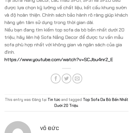
Tại Sofa Nắng Decor, các mẫu SF01, SF31 và SF20 đều
được lựa chọn kỹ lưỡng về chất liệu, kết cấu khung sườn
và độ hoàn thiện. Chính sách bảo hành rõ ràng giúp khách
hàng yên tâm sử dụng trong thời gian dài.
Nếu bạn đang tìm kiếm top sofa da bò bền nhất dưới 20
triệu, hãy liên hệ Sofa Nắng Decor để được tư vấn mẫu
sofa phù hợp nhất với không gian và ngân sách của gia
đình.
https://www.youtube.com/watch?v=SCJbu4nr2_E
This entry was Đăng tại
Tin tức
and tagged
Top Sofa Da Bò Bền Nhất
Dưới 20 Triệu
.
VÕ ĐỨC