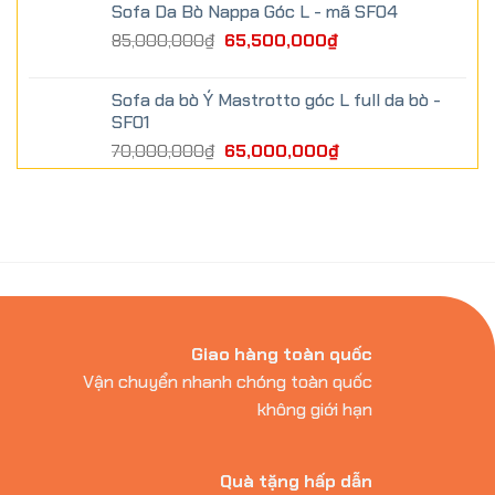
Sofa Da Bò Nappa Góc L - mã SF04
85,000,000
₫
65,500,000
₫
Sofa da bò Ý Mastrotto góc L full da bò -
SF01
70,000,000
₫
65,000,000
₫
Giao hàng toàn quốc
Vận chuyển nhanh chóng toàn quốc
không giới hạn
Quà tặng hấp dẫn