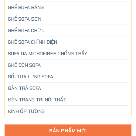
GHẾ SOFA BĂNG
GHẾ SOFA ĐƠN
GHẾ SOFA CHỮ L
GHẾ SOFA CHỈNH ĐIỆN
SOFA DA MICROFIBER CHỐNG TRẦY
GHẾ ĐÔN SOFA
GỐI TỰA LƯNG SOFA
BÀN TRÀ SOFA
ĐÈN TRANG TRÍ NỘI THẤT
KÍNH ỐP TƯỜNG
SẢN PHẨM MỚI