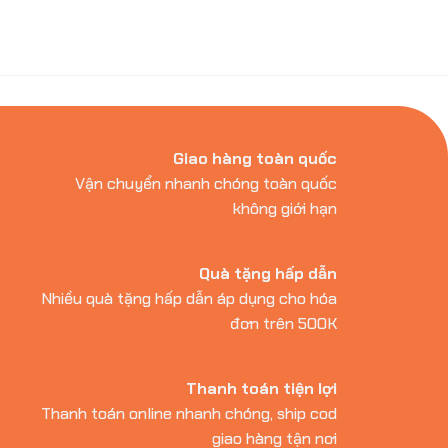
Giao hàng toàn quốc
Vận chuyển nhanh chóng toàn quốc
không giới hạn
Quà tặng hấp dẫn
Nhiều quà tặng hấp dẫn áp dụng cho hóa
đơn trên 500K
Thanh toán tiện lợi
Thanh toán online nhanh chóng, ship cod
giao hàng tận nơi