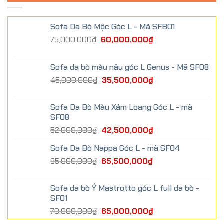
Sofa Da Bò Mộc Góc L - Mã SFB01
75,000,000
₫
60,000,000
₫
Sofa da bò màu nâu góc L Genus - Mã SF08
45,000,000
₫
35,500,000
₫
Sofa Da Bò Màu Xám Loang Góc L - mã
SF08
52,000,000
₫
42,500,000
₫
Sofa Da Bò Nappa Góc L - mã SF04
85,000,000
₫
65,500,000
₫
Sofa da bò Ý Mastrotto góc L full da bò -
SF01
70,000,000
₫
65,000,000
₫