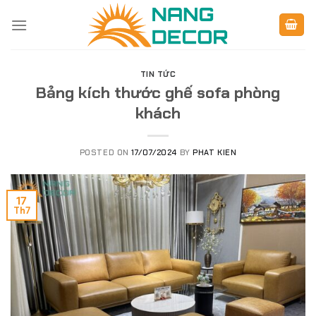
Skip
to
content
TIN TỨC
Bảng kích thước ghế sofa phòng
khách
POSTED ON
17/07/2024
BY
PHAT KIEN
17
Th7