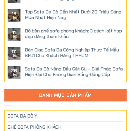
Top Sofa Da Bò Bền Nhất Dưới 20 Triệu Đáng
16
Mua Nhất Hiện Nay
Th6
Bộ bàn ghế sofa phòng khách: 3 cách kết hợp
11
đẹp đáng tham khảo
Th6
Bàn Giao Sofa Da Công Nghiệp Thực Tế Mẫu
01
SF01 Cho Khách Hàng TPHCM
Th6
Sofa Da Bò Nâng Đầu Gật Gù – Giải Pháp Sofa
26
Hiện Đại Cho Không Gian Sống Đẳng Cấp
Th5
DANH MỤC SẢN PHẨM
SOFA DA BÒ Ý
GHẾ SOFA PHÒNG KHÁCH