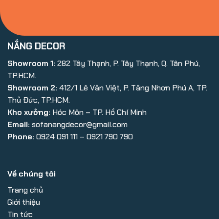
NẮNG DECOR
Showroom 1:
282 Tây Thạnh, P. Tây Thạnh, Q. Tân Phú,
TP.HCM.
Showroom 2:
412/1 Lê Văn Việt, P. Tăng Nhơn Phú A, TP.
Thủ Đức, TP.HCM.
Kho xưởng:
Hóc Môn – TP. Hồ Chí Minh
Email:
sofanangdecor@gmail.com
Phone:
0924 091 111 – 0921 790 790
Về chúng tôi
Trang chủ
Giới thiệu
Tin tức