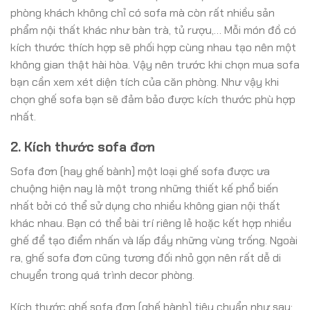
phòng khách không chỉ có sofa mà còn rất nhiều sản
phẩm nội thất khác như bàn trà, tủ rượu,… Mỗi món đồ có
kích thước thích hợp sẽ phối hợp cùng nhau tạo nên một
không gian thật hài hòa. Vậy nên trước khi chọn mua sofa
bạn cần xem xét diện tích của căn phòng. Như vậy khi
chọn ghế sofa bạn sẽ đảm bảo được kích thước phù hợp
nhất.
2. Kích thước sofa đơn
Sofa đơn (hay ghế bành) một loại ghế sofa được ưa
chuộng hiện nay là một trong những thiết kế phổ biến
nhất bởi có thể sử dụng cho nhiều không gian nội thất
khác nhau. Bạn có thể bài trí riêng lẻ hoặc kết hợp nhiều
ghế để tạo điểm nhấn và lấp đầy những vùng trống. Ngoài
ra, ghế sofa đơn cũng tương đối nhỏ gọn nên rất dễ di
chuyển trong quá trình decor phòng.
Kích thước ghế sofa đơn (ghế bành) tiêu chuẩn như sau: