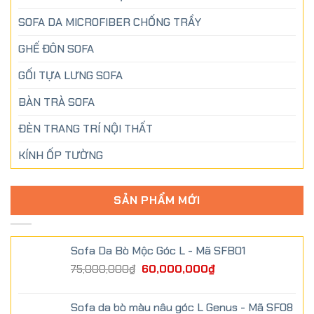
SOFA DA MICROFIBER CHỐNG TRẦY
GHẾ ĐÔN SOFA
GỐI TỰA LƯNG SOFA
BÀN TRÀ SOFA
ĐÈN TRANG TRÍ NỘI THẤT
KÍNH ỐP TƯỜNG
SẢN PHẨM MỚI
Sofa Da Bò Mộc Góc L - Mã SFB01
75,000,000
₫
60,000,000
₫
Sofa da bò màu nâu góc L Genus - Mã SF08