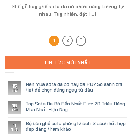
Ghế gỗ hay ghế sofa da có chức năng tương tự
nhau. Tuy nhiên, đặt [...]
1
2
TIN TỨC MỚI NHẤT
Nên mua sofa da bò hay da PU? So sánh chi
15
tiết để chọn đúng ngay từ đầu
Th7
Top Sofa Da Bò Bền Nhất Dưới 20 Triệu Đáng
16
Mua Nhất Hiện Nay
Th6
Bộ bàn ghế sofa phòng khách: 3 cách kết hợp
11
đẹp đáng tham khảo
Th6