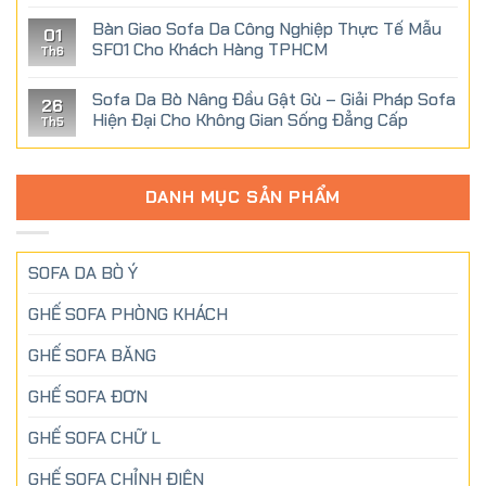
Bàn Giao Sofa Da Công Nghiệp Thực Tế Mẫu
01
SF01 Cho Khách Hàng TPHCM
Th6
Sofa Da Bò Nâng Đầu Gật Gù – Giải Pháp Sofa
26
Hiện Đại Cho Không Gian Sống Đẳng Cấp
Th5
DANH MỤC SẢN PHẨM
SOFA DA BÒ Ý
GHẾ SOFA PHÒNG KHÁCH
GHẾ SOFA BĂNG
GHẾ SOFA ĐƠN
GHẾ SOFA CHỮ L
GHẾ SOFA CHỈNH ĐIỆN