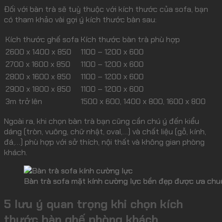
Đối với bàn trà sẽ tuỳ thuộc với kích thước của sofa, bạn
có tham khảo vài gợi ý kích thước bàn sau:
Kích thước ghế sofa
Kích thước bàn trà phù hợp
2600 x 1400 x 850
1100 – 1200 x 600
2700 x 1600 x 850
1100 – 1200 x 600
2800 x 1600 x 850
1100 – 1200 x 600
2900 x 1800 x 850
1100 – 1200 x 600
3m trở lên
1500 x 600, 1400 x 800, 1600 x 800
Ngoài ra, khi chọn bàn trà bạn cũng cần chú ý đến kiểu
dáng (tròn, vuông, chữ nhật, oval,…) và chất liệu (gỗ, kính,
đá,…) phù hợp với sở thích, nội thất và không gian phòng
khách.
Bàn trà sofa mặt kính cường lực bền đẹp được ưa chu
5 lưu ý quan trọng khi chọn kích
thước bàn ghế phòng khách