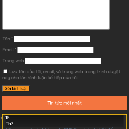
Tên
*
Email
*
Trang web
Lưu tên của tôi, email, và trang web trong trình duyệt
này cho lần bình luận kế tiếp của tôi.
Tin tức mới nhất
15
Th7