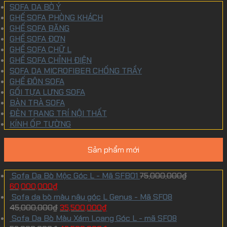
SOFA DA BÒ Ý
GHẾ SOFA PHÒNG KHÁCH
GHẾ SOFA BĂNG
GHẾ SOFA ĐƠN
GHẾ SOFA CHỮ L
GHẾ SOFA CHỈNH ĐIỆN
SOFA DA MICROFIBER CHỐNG TRẦY
GHẾ ĐÔN SOFA
GỐI TỰA LƯNG SOFA
BÀN TRÀ SOFA
ĐÈN TRANG TRÍ NỘI THẤT
KÍNH ỐP TƯỜNG
Sản phẩm mới
Sofa Da Bò Mộc Góc L - Mã SFB01
75,000,000
₫
60,000,000
₫
Sofa da bò màu nâu góc L Genus - Mã SF08
45,000,000
₫
35,500,000
₫
Sofa Da Bò Màu Xám Loang Góc L - mã SF08