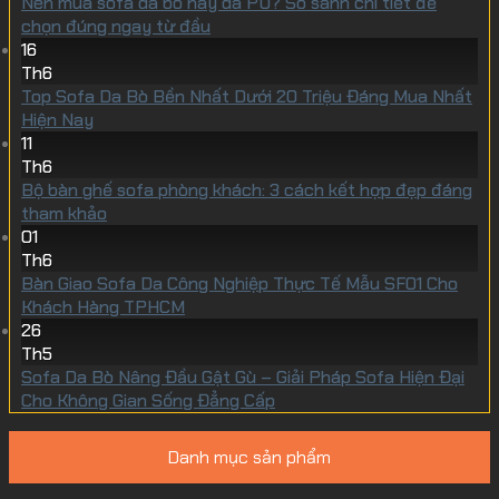
Nên mua sofa da bò hay da PU? So sánh chi tiết để
chọn đúng ngay từ đầu
16
Th6
Top Sofa Da Bò Bền Nhất Dưới 20 Triệu Đáng Mua Nhất
Hiện Nay
11
Th6
Bộ bàn ghế sofa phòng khách: 3 cách kết hợp đẹp đáng
tham khảo
01
Th6
Bàn Giao Sofa Da Công Nghiệp Thực Tế Mẫu SF01 Cho
Khách Hàng TPHCM
26
Th5
Sofa Da Bò Nâng Đầu Gật Gù – Giải Pháp Sofa Hiện Đại
Cho Không Gian Sống Đẳng Cấp
Danh mục sản phẩm