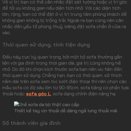
Về vị trí, bạn có thể cân nhắc đặt sát tường hoặc vị trí góc
để tối ưu không gian nếu diện tích nhỏ. Với các diện tích
lớn, rộng, bạn có thể đặt ở vị trí trung tâm phòng khách để
không gian không bị trống trải. Ngoài ra bạn cũng nên cân
nhắc đến yếu tố phong thuỷ, kiêng đặt sofa chắn ở cửa ra
vào.
Thói quen sử dụng, tính tiện dụng
Điều này cực kỳ quan trọng, bởi một bộ sofa thường gắn
liền với gia đình trong thời gian dài, giá trị cũng không hề
nhỏ. Do đó khi chọn kích thước sofa bạn nên ưu tiên đến
thói quen sử dụng. Chẳng hạn, bạn có thói quen, sở thích
nằm dài trên sofa xem tivi, lướt điện thoại thì nên chọn các
mẫu sofa có độ sâu lớn từ 90-95cm, sofa băng có phần tựa
thoải hoặc
sofa góc L
, sofa dạng chỉnh điện nâng hạ.
Thiết kế tay vịn thoải dễ dàng ngả lưng thoải mái
Số thành viên gia đình