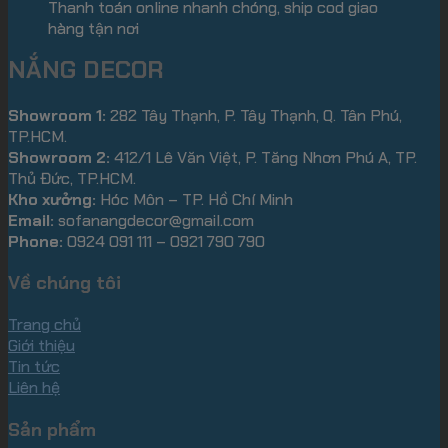
Thanh toán online nhanh chóng, ship cod giao
hàng tận nơi
NẮNG DECOR
Showroom 1:
282 Tây Thạnh, P. Tây Thạnh, Q. Tân Phú,
TP.HCM.
Showroom 2:
412/1 Lê Văn Việt, P. Tăng Nhơn Phú A, TP.
Thủ Đức, TP.HCM.
Kho xưởng:
Hóc Môn – TP. Hồ Chí Minh
Email:
sofanangdecor@gmail.com
Phone:
0924 091 111 – 0921 790 790
Về chúng tôi
Trang chủ
Giới thiệu
Tin tức
Liên hệ
Sản phẩm