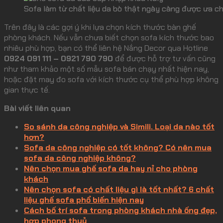
Sofa làm từ chất liệu da bò thật ngày càng được ưa c
Trên đây là các gợi ý khi lựa chọn kích thước bàn ghế
phòng khách. Nếu vẫn chưa biết chọn sofa kích thước bao
nhiêu phù hợp, bạn có thể liên hệ Nắng Decor qua Hotline
0924 091 111 – 0921 790 790
để được hỗ trợ tư vấn cũng
như tham khảo một số mẫu sofa bán chạy nhất hiện nay,
hoặc đặt may đo sofa với kích thước cụ thể phù hợp không
gian thực tế.
Bài viết liên quan
So sánh da công nghiệp và Simili. Loại da nào tốt
hơn?
Sofa da công nghiệp có tốt không? Có nên mua
sofa da công nghiệp không?
Nên chọn mua ghế sofa da hay nỉ cho phòng
khách
Nên chọn sofa có chất liệu gì là tốt nhất? 6 chất
liệu ghế sofa phổ biến hiện nay
Cách bố trí sofa trong phòng khách nhà ống đẹp,
hợp phong thuỷ