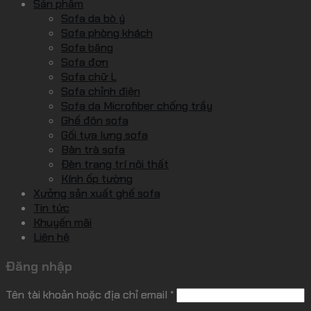
Sản phẩm
Sofa da bò ý
Sofa phòng khách
Sofa băng
Sofa đơn
Sofa chữ L
Sofa chỉnh điện
Sofa da Microfiber chống trầy
Ghế đôn sofa
Gối tựa lưng sofa
Bàn trà sofa
Đèn trang trí nội thất
Kính ốp tường
Xưởng sản xuất ghế sofa
Tin tức
Khuyến mãi
Liên hệ
Đăng nhập
Tên tài khoản hoặc địa chỉ email
*