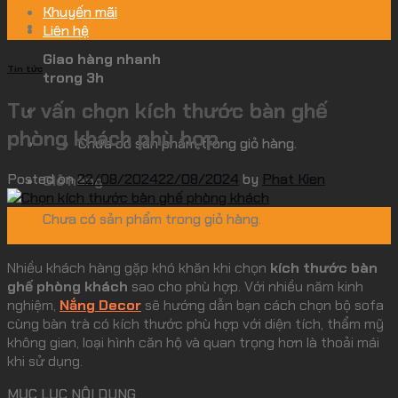
Khuyến mãi
Liên hệ
Giao hàng nhanh
Tin tức
trong 3h
Tư vấn chọn kích thước bàn ghế
phòng khách phù hợp
Chưa có sản phẩm trong giỏ hàng.
Posted on
22/08/2024
22/08/2024
by
Phat Kien
Giỏ hàng
22
Chưa có sản phẩm trong giỏ hàng.
Th8
Nhiều khách hàng gặp khó khăn khi chọn
kích thước bàn
ghế phòng khách
sao cho phù hợp. Với nhiều năm kinh
nghiệm,
Nắng Decor
sẽ hướng dẫn bạn cách chọn bộ sofa
cùng bàn trà có kích thước phù hợp với diện tích, thẩm mỹ
không gian, loại hình căn hộ và quan trọng hơn là thoải mái
khi sử dụng.
MỤC LỤC NỘI DUNG