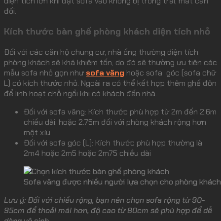
diện tích lớn khi đặt sofa vào không bị trống trải, mất cân
đối.
Kích thước bàn ghế phòng khách diện tích nhỏ
Đối với các căn hộ chung cư, nhà ống thường diện tích
phòng khách sẽ khá khiêm tốn, do đó sẽ thường ưu tiên các
mẫu sofa nhỏ gọn như
sofa văng
hoặc sofa góc (sofa chữ
L) có kích thước nhỏ. Ngoài ra có thể kết hợp thêm ghế đôn
để linh hoạt chỗ ngồi khi có khách đến nhà.
Đối với sofa văng: Kích thước phù hợp từ 2m đến 2.6m
chiều dài, hoặc 2.75m đối với phòng khách rộng hơn
một xíu
Đối với sofa góc (L): Kích thước phù hợp thường là
2m4 hoặc 2m5 hoặc 2m75 chiều dài
Sofa văng được nhiều người lựa chọn cho phòng khách 
Lưu ý: Đối với chiều rộng, bạn nên chọn sofa rộng từ 90-
95cm để thoải mái hơn, độ cao từ 80cm sẽ phù hợp để dễ
dàng vệ sinh.