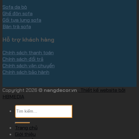
Sofa da bò
Ghế đôn sofa
Gối tựa lưng sofa
Bàn trà sofa
Hỗ trợ khách hàng
Chính sách thanh toán
Chính sách đổi trả
Chính sách vận chuyển
Chính sách bảo hành
Copyright 2026 ©
nangdecor.vn
. Thiết kế website bởi
HBMEDIA
Tìm
kiếm:
Trang chủ
Giới thiệu