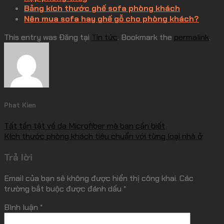
Bảng kích thước ghế sofa phòng khách
Nên mua sofa hay ghế gỗ cho phòng khách?
This entry was Đăng tại
Tin tức
. Bookmark the
permalink
.
Phat Kien
Tất tần tật về da Microfiber mà bạn cần biết
Kích thước phòng khách tiêu chuẩn với từng loại nhà ở
Trả lời
Email của bạn sẽ không được hiển thị công khai.
Các
trường bắt buộc được đánh dấu
*
Bình luận
*