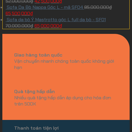
52,000,000
₫
42,500,000
₫
Sofa Da Bò Nappa Góc L - mã SF04
85,000,000
₫
65,500,000
₫
Sofa da bò Ý Mastrotto góc L full da bò - SF01
70,000,000
₫
65,000,000
₫
Giao hàng toàn quốc
Vận chuyển nhanh chóng toàn quốc không giới
hạn
Quà tặng hấp dẫn
Nhiều quà tặng hấp dẫn áp dụng cho hóa đơn
trên 500K
Thanh toán tiện lợi