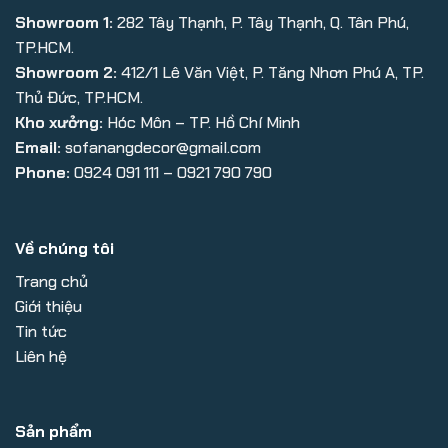
Showroom 1:
282 Tây Thạnh, P. Tây Thạnh, Q. Tân Phú,
TP.HCM.
Showroom 2:
412/1 Lê Văn Việt, P. Tăng Nhơn Phú A, TP.
Thủ Đức, TP.HCM.
Kho xưởng:
Hóc Môn – TP. Hồ Chí Minh
Email:
sofanangdecor@gmail.com
Phone:
0924 091 111 – 0921 790 790
Về chúng tôi
Trang chủ
Giới thiệu
Tin tức
Liên hệ
Sản phẩm