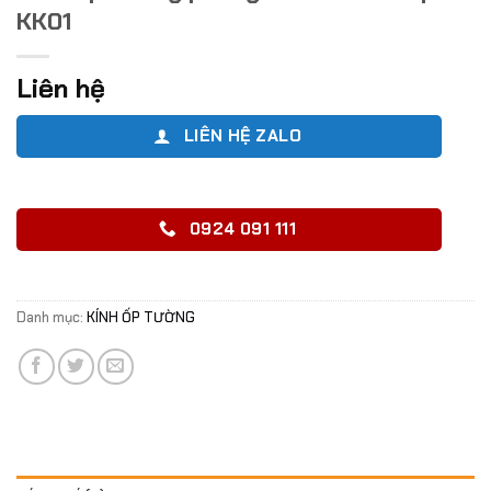
KK01
Liên hệ
LIÊN HỆ ZALO
0924 091 111
Danh mục:
KÍNH ỐP TƯỜNG