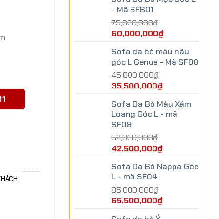
- Mã SFB01
75,000,000
₫
60,000,000
₫
km
Sofa da bò màu nâu
góc L Genus - Mã SF08
45,000,000
₫
35,500,000
₫
11
Sofa Da Bò Màu Xám
Loang Góc L - mã
SF08
52,000,000
₫
ò - SFB22 số lượng
42,500,000
₫
Sofa Da Bò Nappa Góc
L - mã SF04
KHÁCH
85,000,000
₫
65,500,000
₫
Sofa da bò Ý