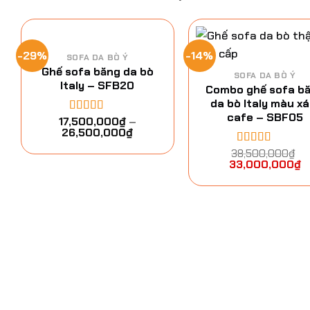
-29%
-14%
SOFA DA BÒ Ý
Ghế sofa băng da bò
SOFA DA BÒ Ý
Italy – SFB20
Combo ghế sofa b
da bò Italy màu x
cafe – SBF05
17,500,000
₫
–
Được xếp
26,500,000
₫
hạng
5.00
5
sao
38,500,000
₫
Được xếp
33,000,000
₫
hạng
5.00
5
sao