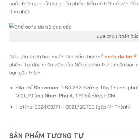
suốt thời gian sử dụng sản phẩm. Nếu có bất cứ vấn đề n
đáo nhất.
Lựa chọn hoàn hảo 
Nếu yêu thích hay muốn tìm hiểu thêm về
sofa da bò Ý
,
phẩm. Tại đây nhân viên của Nắng sẽ hỗ trợ tư vấn bạn c
bạn yêu thích.
Địa chỉ Showroom 1: Số 282 đường Tây Thạnh, phư
Việt, P.Tăng Nhơn Phú A, TP.Thủ Đức, HCM.
Hotline: 0924.09.1111 – 0921.790.790 (gặp Mr Thành)
SẢN PHẨM TƯƠNG TỰ