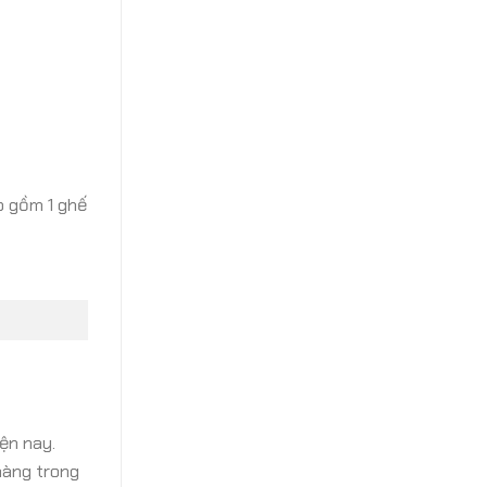
ao gồm 1 ghế
ện nay.
hàng trong