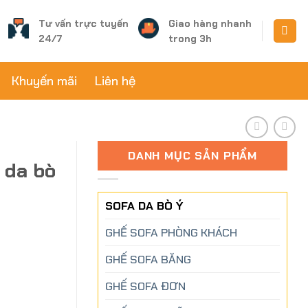
Tư vấn trực tuyến
Giao hàng nhanh
24/7
trong 3h
Khuyến mãi
Liên hệ
DANH MỤC SẢN PHẨM
 da bò
SOFA DA BÒ Ý
GHẾ SOFA PHÒNG KHÁCH
GHẾ SOFA BĂNG
GHẾ SOFA ĐƠN