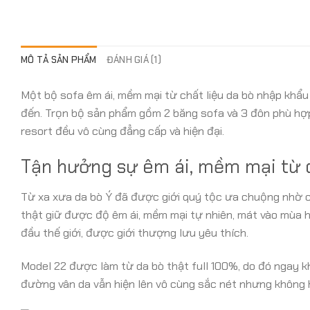
MÔ TẢ SẢN PHẨM
ĐÁNH GIÁ (1)
Một bộ sofa êm ái, mềm mại từ chất liệu da bò nhập khẩu 
đến. Trọn bộ sản phẩm gồm 2 băng sofa và 3 đôn phù hợ
resort đều vô cùng đẳng cấp và hiện đại.
Tận hưởng sự êm ái, mềm mại từ d
Từ xa xưa da bò Ý đã được giới quý tộc ưa chuộng nhờ ch
thật giữ được độ êm ái, mềm mại tự nhiên, mát vào mùa h
đầu thế giới, được giới thượng lưu yêu thích.
Model 22 được làm từ da bò thật full 100%, do đó ngay 
đường vân da vẫn hiện lên vô cùng sắc nét nhưng không h