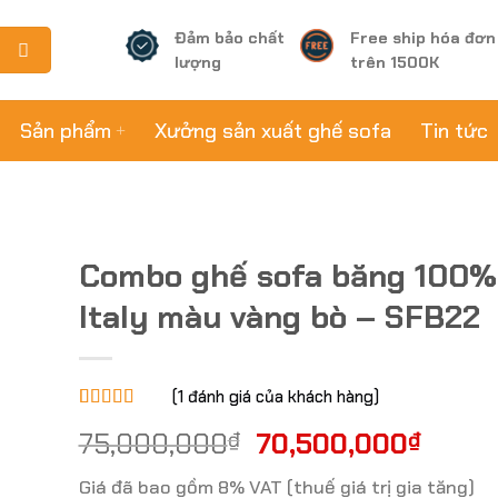
Đảm bảo chất
Free ship hóa đơn
lượng
trên 1500K
Sản phẩm
Xưởng sản xuất ghế sofa
Tin tức
Combo ghế sofa băng 100%
Italy màu vàng bò – SFB22
(
1
đánh giá của khách hàng)
5.00
1
trên 5
75,000,000
₫
70,500,000
₫
dựa trên
đánh giá
Giá đã bao gồm 8% VAT (thuế giá trị gia tăng)