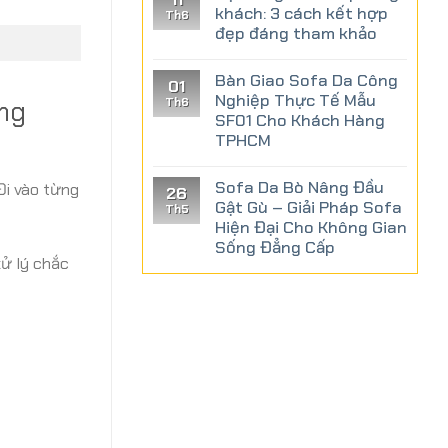
khách: 3 cách kết hợp
Th6
đẹp đáng tham khảo
Bàn Giao Sofa Da Công
01
Nghiệp Thực Tế Mẫu
ang
Th6
SF01 Cho Khách Hàng
TPHCM
Sofa Da Bò Nâng Đầu
Đi vào từng
26
Gật Gù – Giải Pháp Sofa
Th5
Hiện Đại Cho Không Gian
Sống Đẳng Cấp
ử lý chắc