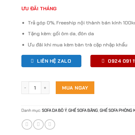
ƯU ĐÃI THÁNG
Trả góp 0%, Freeship nội thành bán kính 100
Tặng kèm: gối ôm da, đôn da
Ưu đãi khi mua kèm bàn trà cặp nhập khẩu
LIÊN HỆ ZALO
0924 091 1
Combo ghế sofa băng 100% da bò Italy màu vàng b
MUA NGAY
Danh mục:
SOFA DA BÒ Ý
,
GHẾ SOFA BĂNG
,
GHẾ SOFA PHÒNG 