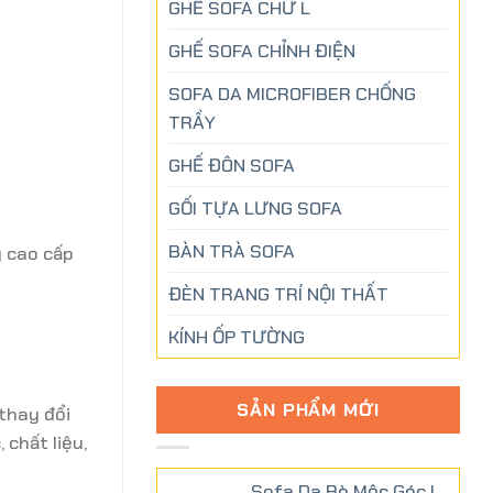
GHẾ SOFA CHỮ L
GHẾ SOFA CHỈNH ĐIỆN
SOFA DA MICROFIBER CHỐNG
TRẦY
GHẾ ĐÔN SOFA
GỐI TỰA LƯNG SOFA
BÀN TRÀ SOFA
g cao cấp
ĐÈN TRANG TRÍ NỘI THẤT
KÍNH ỐP TƯỜNG
SẢN PHẨM MỚI
thay đổi
chất liệu,
Sofa Da Bò Mộc Góc L