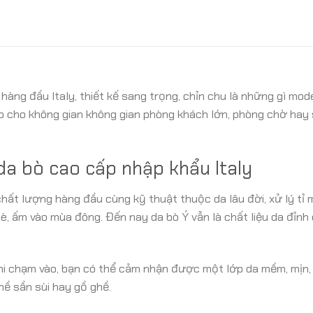
hàng đầu Italy, thiết kế sang trọng, chỉn chu là những gì mo
p cho không gian không gian phòng khách lớn, phòng chờ hay
a bò cao cấp nhập khẩu Italy
ất lượng hàng đầu cùng kỹ thuật thuộc da lâu đời, xử lý tỉ m
è, ấm vào mùa đông. Đến nay da bò Ý vẫn là chất liệu da đỉnh
khi chạm vào, bạn có thể cảm nhận được một lớp da mềm, mịn,
ề sần sùi hay gồ ghề.