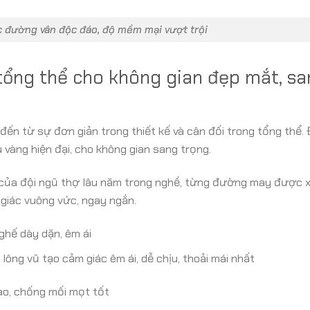
ác đường vân độc đáo, độ mềm mại vượt trội
g tổng thể cho không gian đẹp mắt, s
ến từ sự đơn giản trong thiết kế và cân đối trong tổng thể. 
 vàng hiện đại, cho không gian sang trọng.
 của đội ngũ thợ lâu năm trong nghề, từng đường may được x
 giác vuông vức, ngay ngắn.
ghế dày dặn, êm ái
ng vũ tạo cảm giác êm ái, dễ chịu, thoải mái nhất
o, chống mối mọt tốt