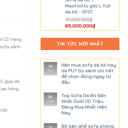
Mastrotto góc L full
da bò - SF01
70,000,000
₫
65,000,000
₫
del 22 mang
TIN TỨC MỚI NHẤT
 sofa sảnh
Nên mua sofa da bò hay
15
da PU? So sánh chi tiết
Th7
để chọn đúng ngay từ
ỉ, giúp da
đầu
 cao hàng
Top Sofa Da Bò Bền
16
Nhất Dưới 20 Triệu
Th6
Đáng Mua Nhất Hiện
 các
Nay
Bộ bàn ghế sofa phòng
11