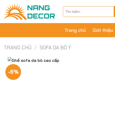
Skip
Tìm
to
kiếm:
content
Trang chủ
Giới thiệu
TRANG CHỦ
/
SOFA DA BÒ Ý
-6%