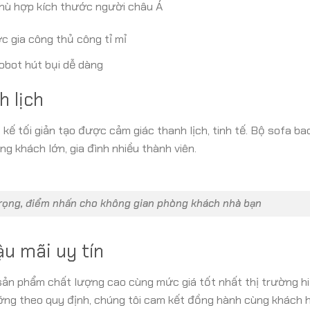
hù hợp kích thước người châu Á
c gia công thủ công tỉ mỉ
robot hút bụi dễ dàng
h lịch
t kế tối giản tạo được cảm giác thanh lịch, tinh tế. Bộ sofa b
g khách lớn, gia đình nhiều thành viên.
 trọng, điểm nhấn cho không gian phòng khách nhà bạn
ậu mãi uy tín
n phẩm chất lượng cao cùng mức giá tốt nhất thị trường hi
ỡng theo quy định, chúng tôi cam kết đồng hành cùng khách 