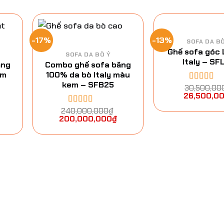
-17%
-13%
SOFA DA B
Ghế sofa góc 
SOFA DA BÒ Ý
Italy – SF
ăng
Combo ghế sofa băng
ám
100% da bò Italy màu
kem – SFB25
30,500,00
Được xếp
26,500,0
hạng
5.00
sao
240,000,000
₫
Được xếp
200,000,000
₫
hạng
5.00
5
sao