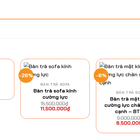
-26%
-6%
BÀN TRÀ SOFA
Bàn trà sofa kính
BÀN TRÀ S
cường lực
Bàn trà mặt
15,500,000
₫
cường lực châ
11,500,000
₫
cạnh – B
9,000,00
8,500,00