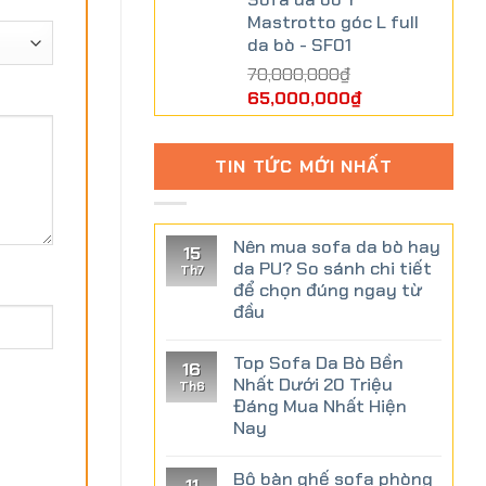
Mastrotto góc L full
da bò - SF01
70,000,000
₫
65,000,000
₫
TIN TỨC MỚI NHẤT
Nên mua sofa da bò hay
15
da PU? So sánh chi tiết
Th7
để chọn đúng ngay từ
đầu
Top Sofa Da Bò Bền
16
Nhất Dưới 20 Triệu
Th6
Đáng Mua Nhất Hiện
Nay
Bộ bàn ghế sofa phòng
11