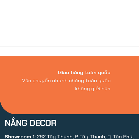
Giao hàng toàn quốc
Vận chuyển nhanh chóng toàn quốc
không giới hạn
NẮNG DECOR
Showroom 1:
282 Tây Thạnh, P. Tây Thạnh, Q. Tân Phú,