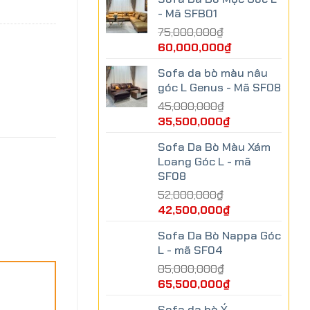
- Mã SFB01
75,000,000
₫
60,000,000
₫
Sofa da bò màu nâu
góc L Genus - Mã SF08
45,000,000
₫
35,500,000
₫
Sofa Da Bò Màu Xám
Loang Góc L - mã
SF08
52,000,000
₫
42,500,000
₫
Sofa Da Bò Nappa Góc
L - mã SF04
85,000,000
₫
65,500,000
₫
Sofa da bò Ý