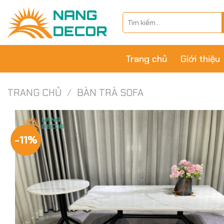
Skip
Tìm
to
kiếm:
content
Trang chủ
Giới thiệu
TRANG CHỦ
/
BÀN TRÀ SOFA
-11%