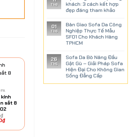
khách: 3 cách kết hợp
Th6
đẹp đáng tham khảo
Bàn Giao Sofa Da Công
01
Nghiệp Thực Tế Mẫu
Th6
SF01 Cho Khách Hàng
TPHCM
Sofa Da Bò Nâng Đầu
26
Gật Gù – Giải Pháp Sofa
Th5
Hiện Đại Cho Không Gian
-13%
-21%
Sống Đẳng Cấp
OFA
 kính
n sắt 8
T02
0
₫
0
₫
BÀN TRÀ SOFA
BÀN T
Bàn trà mặt kính
Bàn trà m