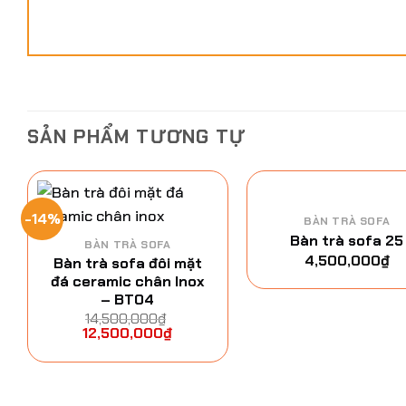
SẢN PHẨM TƯƠNG TỰ
-14%
BÀN TRÀ SOFA
Bàn trà sofa 25
BÀN TRÀ SOFA
4,500,000
₫
Bàn trà sofa đôi mặt
đá ceramic chân Inox
– BT04
14,500,000
₫
12,500,000
₫