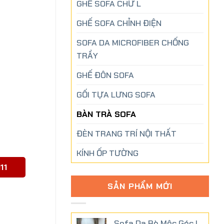
GHẾ SOFA CHỮ L
GHẾ SOFA CHỈNH ĐIỆN
SOFA DA MICROFIBER CHỐNG
TRẦY
GHẾ ĐÔN SOFA
GỐI TỰA LƯNG SOFA
BÀN TRÀ SOFA
ĐÈN TRANG TRÍ NỘI THẤT
KÍNH ỐP TƯỜNG
11
SẢN PHẨM MỚI
ợng
Sofa Da Bò Mộc Góc L