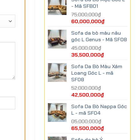
- Mã SFB01
75,000,000
₫
60,000,000
₫
Sofa da bò màu nâu
góc L Genus - Mã SF08
45,000,000
₫
35,500,000
₫
Sofa Da Bò Màu Xám
Loang Góc L - mã
SF08
52,000,000
₫
42,500,000
₫
Sofa Da Bò Nappa Góc
L - mã SF04
85,000,000
₫
65,500,000
₫
Sofa da bò Ý