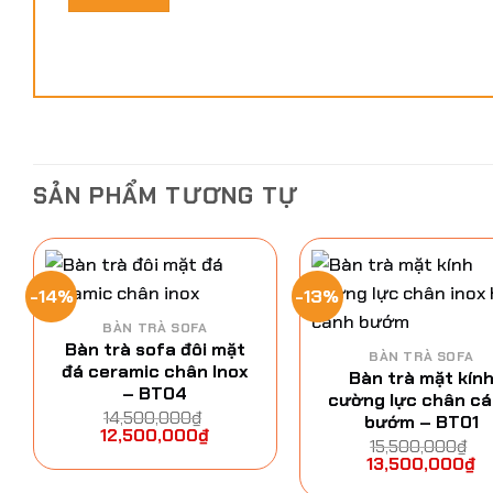
SẢN PHẨM TƯƠNG TỰ
-14%
-13%
BÀN TRÀ SOFA
Bàn trà sofa đôi mặt
BÀN TRÀ SOFA
đá ceramic chân Inox
Bàn trà mặt kín
– BT04
cường lực chân c
14,500,000
₫
bướm – BT01
12,500,000
₫
15,500,000
₫
13,500,000
₫