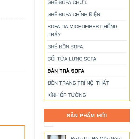
GHẾ SOFA CHỮ L
GHẾ SOFA CHỈNH ĐIỆN
SOFA DA MICROFIBER CHỐNG
TRẦY
GHẾ ĐÔN SOFA
GỐI TỰA LƯNG SOFA
BÀN TRÀ SOFA
ĐÈN TRANG TRÍ NỘI THẤT
KÍNH ỐP TƯỜNG
SẢN PHẨM MỚI
Sofa Da Bò Mộc Góc L