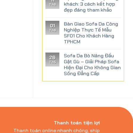
khách: 3 cách kết hợp
Th6
Bàn trà
Bàn trà sofa 13
đẹp đáng tham khảo
cường lực
2,500,000
₫
cạnh
9,00
Bàn Giao Sofa Da Công
01
8,50
Nghiệp Thực Tế Mẫu
Th6
SF01 Cho Khách Hàng
TPHCM
Sofa Da Bò Nâng Đầu
26
Gật Gù – Giải Pháp Sofa
Th5
Hiện Đại Cho Không Gian
Sống Đẳng Cấp
Thanh toán tiện lợi
Thanh toán online nhanh chóng, ship