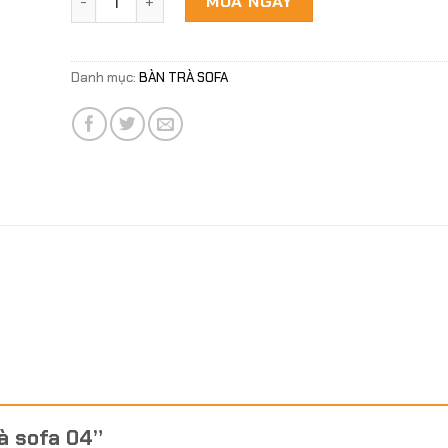
MUA NGAY
Danh mục:
BÀN TRÀ SOFA
rà sofa 04”