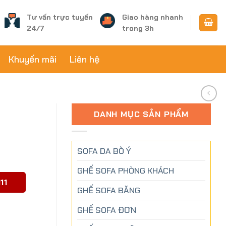
Tư vấn trực tuyến
Giao hàng nhanh
24/7
trong 3h
Khuyến mãi
Liên hệ
DANH MỤC SẢN PHẨM
SOFA DA BÒ Ý
GHẾ SOFA PHÒNG KHÁCH
11
GHẾ SOFA BĂNG
GHẾ SOFA ĐƠN