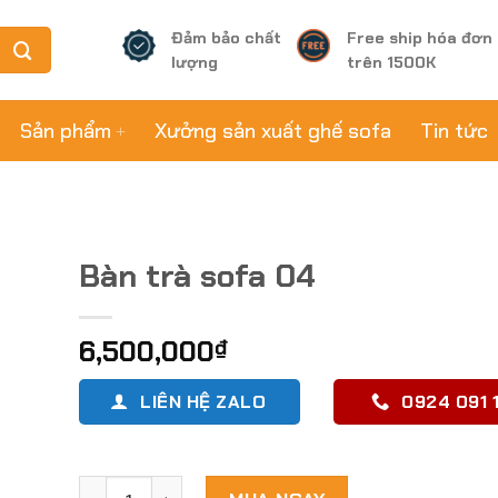
Đảm bảo chất
Free ship hóa đơn
lượng
trên 1500K
Sản phẩm
Xưởng sản xuất ghế sofa
Tin tức
Bàn trà sofa 04
6,500,000
₫
LIÊN HỆ ZALO
0924 091 1
Bàn trà sofa 04 số lượng