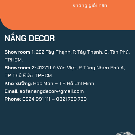
không giới hạn
NẮNG DECOR
Showroom 1:
282 Tây Thạnh, P. Tây Thạnh, Q. Tân Phú,
TP.HCM.
Showroom 2:
412/1 Lê Văn Việt, P. Tăng Nhơn Phú A,
TP. Thủ Đức, TP.HCM.
Kho xưởng:
Hóc Môn – TP. Hồ Chí Minh
Email:
sofanangdecor@gmail.com
Phone:
0924 091 111 – 0921 790 790