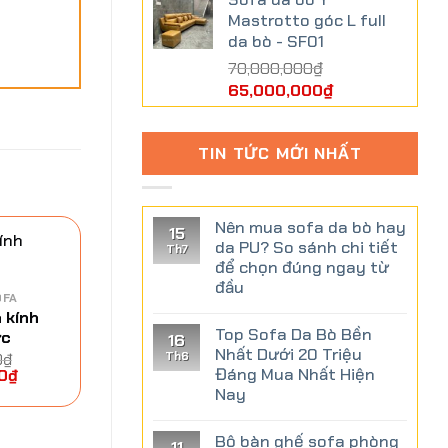
Mastrotto góc L full
da bò - SF01
70,000,000
₫
65,000,000
₫
TIN TỨC MỚI NHẤT
Nên mua sofa da bò hay
15
da PU? So sánh chi tiết
Th7
để chọn đúng ngay từ
-6%
đầu
OFA
 kính
Top Sofa Da Bò Bền
ực
16
Nhất Dưới 20 Triệu
Th6
0
₫
Đáng Mua Nhất Hiện
0
₫
Nay
Bộ bàn ghế sofa phòng
11
BÀN TRÀ SOFA
BÀN T