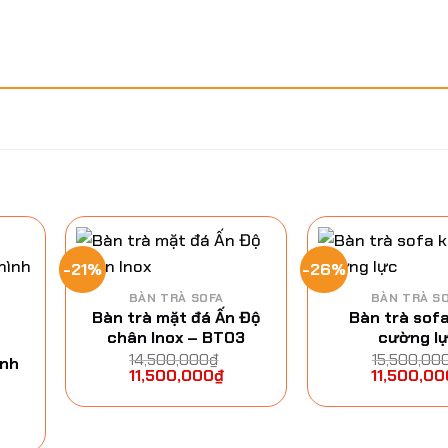
-21%
-26%
BÀN TRÀ SOFA
BÀN TRÀ S
Bàn trà mặt đá Ấn Độ
Bàn trà sofa
chân Inox – BT03
cường l
h
14,500,000
₫
15,500,00
ánh
11,500,000
₫
11,500,00