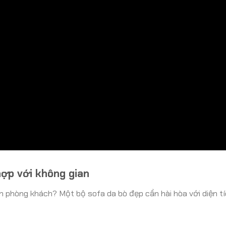
ợp với không gian
h phòng khách? Một bộ sofa da bò đẹp cần hài hòa với diện tí