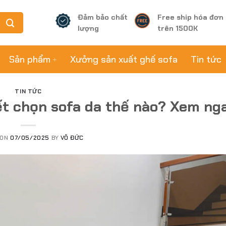
Đảm bảo chất
Free ship hóa đơn
lượng
trên 1500K
Sản phẩm
Xưởng sản xuất ghế sofa
Tin tức
TIN TỨC
t chọn sofa da thế nào? Xem ng
 ON
07/05/2025
BY
VÕ ĐỨC