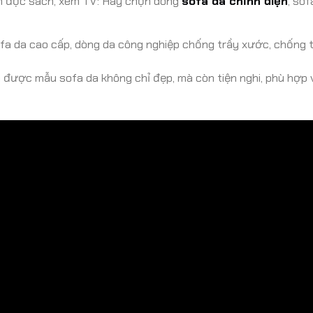
ằm đọc sách, xem TV: Hãy chọn dòng
sofa da chỉnh điện
, sof
ofa da cao cấp, dòng da công nghiệp chống trầy xước, chống 
 được mẫu sofa da không chỉ đẹp, mà còn tiện nghi, phù hợp v