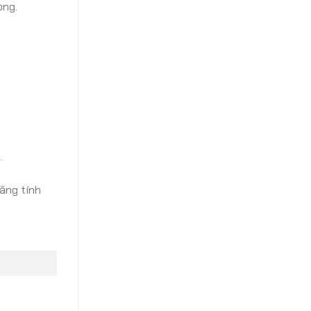
òng.
.
tăng tính