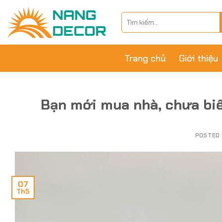
Skip
Tìm
to
kiếm:
content
Trang chủ
Giới thiệu
Bạn mới mua nhà, chưa biế
POSTED
07
Th5