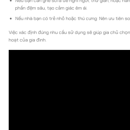
Nếu bạn cần ghế sofa để nghỉ ngơi, thư giãn, hoặc n
phần đệm sâu, tạo cảm giác êm ái.
Nếu nhà bạn có trẻ nhỏ hoặc thú cưng: Nên ưu tiên s
Việc xác định đúng nhu cầu sử dụng sẽ giúp gia chủ chọn
hoạt của gia đình.