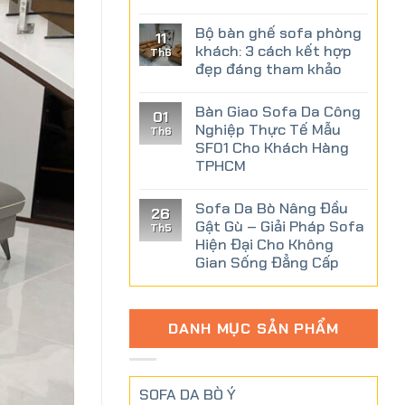
Bộ bàn ghế sofa phòng
11
khách: 3 cách kết hợp
Th6
đẹp đáng tham khảo
Bàn Giao Sofa Da Công
01
Nghiệp Thực Tế Mẫu
Th6
SF01 Cho Khách Hàng
TPHCM
Sofa Da Bò Nâng Đầu
26
Gật Gù – Giải Pháp Sofa
Th5
Hiện Đại Cho Không
Gian Sống Đẳng Cấp
DANH MỤC SẢN PHẨM
SOFA DA BÒ Ý