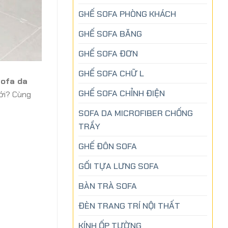
GHẾ SOFA PHÒNG KHÁCH
GHẾ SOFA BĂNG
GHẾ SOFA ĐƠN
GHẾ SOFA CHỮ L
ofa da
GHẾ SOFA CHỈNH ĐIỆN
ới? Cùng
SOFA DA MICROFIBER CHỐNG
TRẦY
GHẾ ĐÔN SOFA
GỐI TỰA LƯNG SOFA
BÀN TRÀ SOFA
ĐÈN TRANG TRÍ NỘI THẤT
KÍNH ỐP TƯỜNG