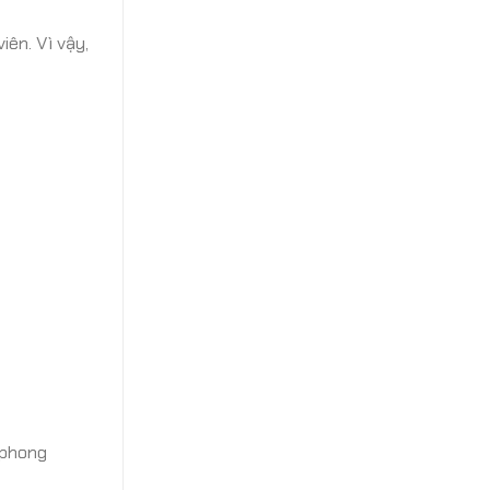
iên. Vì vậy,
 phong