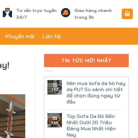
Tư vấn trực tuyến
Giao hàng nhanh
24/7
trong 3h
Khuyến mãi
Liên hệ
TIN TỨC MỚI NHẤT
ay!
Nên mua sofa da bò hay
15
da PU? So sánh chi tiết
Th7
để chọn đúng ngay từ
đầu
Top Sofa Da Bò Bền
16
Nhất Dưới 20 Triệu
Th6
Đáng Mua Nhất Hiện
Nay