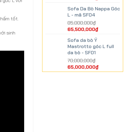
a góc L với
Sofa Da Bò Nappa Góc
L - mã SF04
thấm tốt.
85,000,000
₫
65,500,000
₫
ới sinh
Sofa da bò Ý
Mastrotto góc L full
da bò - SF01
70,000,000
₫
65,000,000
₫