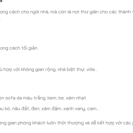
ong cách cho ngôi nhà, mà còn là nơi thư giãn cho các thành v
.
ong cách tối giản.
hợp với không gian rộng, nhà biệt thự, villa…
ọn sofa da màu trắng, kem, be, xám nhạt.
àu bò, nâu đất, đen, xám đậm, xanh vany, cam…
ông gian phòng khách luôn thời thượng và dễ kết hợp với các