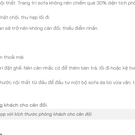
i thất: Trang trí sofa không nên chiếm quá 30% diện tích ph
t chội, thu hẹp lối đi.
n sẽ trở nên không cân đối, thiếu điểm nhấn.
m thoải mái.
í đặt ghế. Nên cân nhắc có để thêm bàn trà, lối đi hoặc kệ tivi
h thước nội thất từ đầu để đầu tư một bộ sofa da bò vừa vặn, 
ợp với kích thước phòng khách cho cân đối.
a