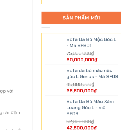
SẢN PHẨM MỚI
Sofa Da Bò Mộc Góc L
- Mã SFB01
75,000,000
₫
60,000,000
₫
Sofa da bò màu nâu
góc L Genus - Mã SF08
45,000,000
₫
35,500,000
₫
hợp với
Sofa Da Bò Màu Xám
Loang Góc L - mã
g rãi, đệm
SF08
52,000,000
₫
42,500,000
₫